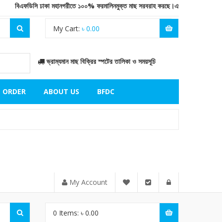
বিএফডিসি ঢাকা মহানগরীতে ১০০% ফরমালিনমুক্ত মাছ সরবরাহ করছে।এখানে দেশের উপকূলীয় অঞ্চলে
My Cart:
৳
0.00
ভ্রাম্যমান মাছ বিক্রির স্পটের তালিকা ও সময়সূচি
L ORDER
ABOUT US
BFDC
My Account
0
Items:
৳
0.00