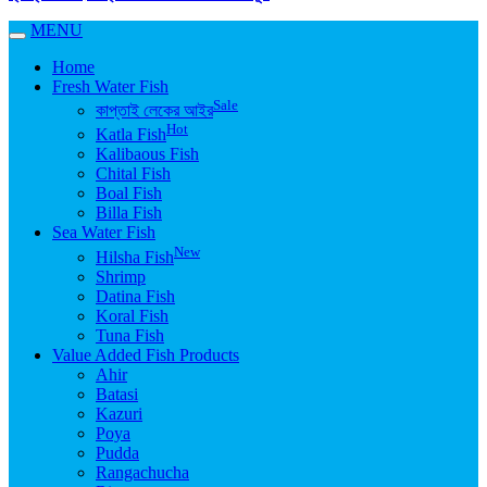
MENU
Home
Fresh Water Fish
Sale
কাপ্তাই লেকের আইর
Hot
Katla Fish
Kalibaous Fish
Chital Fish
Boal Fish
Billa Fish
Sea Water Fish
New
Hilsha Fish
Shrimp
Datina Fish
Koral Fish
Tuna Fish
Value Added Fish Products
Ahir
Batasi
Kazuri
Poya
Pudda
Rangachucha