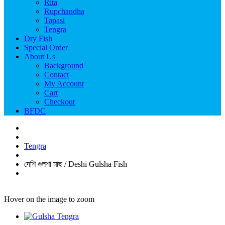
Rita
Rupchandha
Tapasi
Tengra
Dry Fish
Special Order
About Us
Background
Contact
My Account
Cart
Checkout
BFDC
Tengra
দেশি গুলশা মাছ / Deshi Gulsha Fish
Hover on the image to zoom