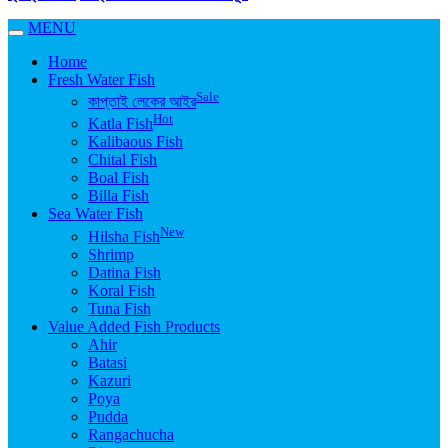
MENU
Home
Fresh Water Fish
Sale
কাপ্তাই লেকের আইর
Hot
Katla Fish
Kalibaous Fish
Chital Fish
Boal Fish
Billa Fish
Sea Water Fish
New
Hilsha Fish
Shrimp
Datina Fish
Koral Fish
Tuna Fish
Value Added Fish Products
Ahir
Batasi
Kazuri
Poya
Pudda
Rangachucha