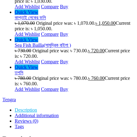
price is: ৳ 1,030.00.
Add Wishlist
Compare
Buy
Quick View
কাপ্তাই লেকের ফলি
৳
1,070.00
Original price was: ৳ 1,070.00.
৳
1,050.00
Current
price is: ৳ 1,050.00.
Add Wishlist
Compare
Buy
Quick View
Sea Fish Bailla(সামুদ্রিক বাইলা )
৳
730.00
Original price was: ৳ 730.00.
৳
720.00
Current price
is: ৳ 720.00.
Add Wishlist
Compare
Buy
Quick View
তপসি
৳
780.00
Original price was: ৳ 780.00.
৳
760.00
Current price
is: ৳ 760.00.
Add Wishlist
Compare
Buy
Tengra
Description
Additional information
Reviews (0)
Tags