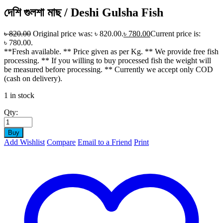
দেশি গুলশা মাছ / Deshi Gulsha Fish
৳
820.00
Original price was: ৳ 820.00.
৳
780.00
Current price is:
৳ 780.00.
**Fresh available. ** Price given as per Kg. ** We provide free fish
processing. ** If you willing to buy processed fish the weight will
be measured before processing. ** Currently we accept only COD
(cash on delivery).
1 in stock
Qty:
Buy
Add Wishlist
Compare
Email to a Friend
Print