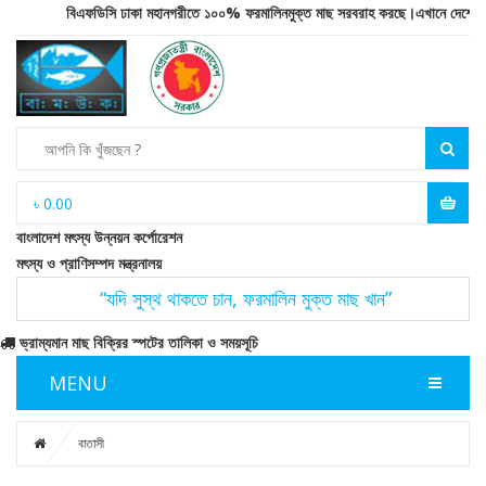
বিএফডিসি ঢাকা মহানগরীতে ১০০% ফরমালিনমুক্ত মাছ সরবরাহ করছে।এখানে দেশের উপকূলীয়
৳
0.00
বাংলাদেশ মৎস্য উন্নয়ন কর্পোরেশন
মৎস্য ও প্রাণিসম্পদ মন্ত্রনালয়
“যদি সুস্থ থাকতে চান, ফরমালিন মুক্ত মাছ খান”
ভ্রাম্যমান মাছ বিক্রির স্পটের তালিকা ও সময়সূচি
MENU
বাতাসী