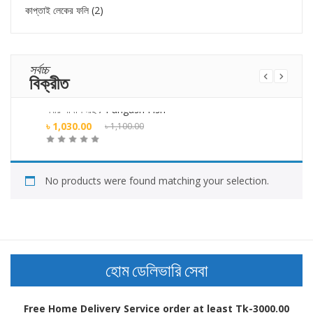
কাপ্তাই লেকের ফলি
(2)
সর্বচ্চ
বিক্রীত
নদীর পাঙ্গাশ মাছ / Pangash Fish
ক
Original
৳
1,030.00
৳
1,100.00
price
Current
ক্রয় করুন
was:
price
৳ 1,100.00.
is:
৳
i
No products were found matching your selection.
৳ 1,030.00.
৳
হোম ডেলিভারি সেবা
Free Home Delivery Service order at least Tk-3000.00