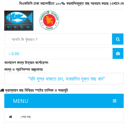
বিএফডিসি ঢাকা মহানগরীতে ১০০% ফরমালিনমুক্ত মাছ সরবরাহ করছে।এখানে দেশের উপকূলী
৳
0.00
বাংলাদেশ মৎস্য উন্নয়ন কর্পোরেশন
মৎস্য ও প্রাণিসম্পদ মন্ত্রনালয়
“যদি সুস্থ থাকতে চান, ফরমালিন মুক্ত মাছ খান”
ভ্রাম্যমান মাছ বিক্রির স্পটের তালিকা ও সময়সূচি
MENU
পোয়া মাছ