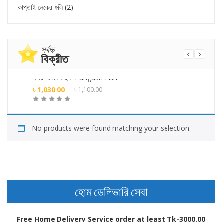
কাপ্তাই লেকের ফলি
(2)
সর্বচ্চ
বিক্রীত
নদীর পাঙ্গাশ মাছ / Pangash Fish
ক
Original
৳
1,030.00
৳
1,100.00
price
Current
ক্রয় করুন
was:
price
৳ 1,100.00.
is:
৳
i
No products were found matching your selection.
৳ 1,030.00.
৳
হোম ডেলিভারি সেবা
Free Home Delivery Service order at least Tk-3000.00