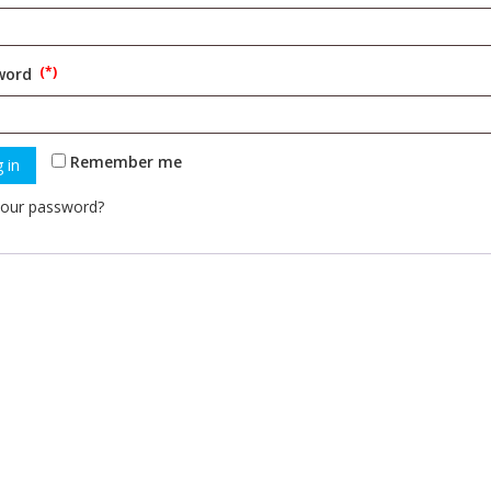
ired
word
ired
Remember me
 in
your password?