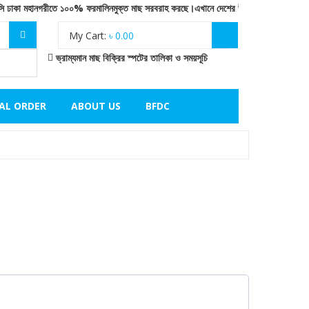
া মহানগরীতে ১০০% ফরমালিনমুক্ত মাছ সরবরাহ করছে।এখানে দেশের উপকূলীয় অঞ্চলের সামুদ্রিক মাছ
My Cart:
৳
0.00
ভ্রাম্যমান মাছ বিক্রির স্পটের তালিকা ও সময়সূচি
IAL ORDER
ABOUT US
BFDC