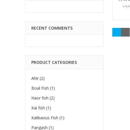
৳
1,
Origi
Curre
price
price
was:
is:
RECENT COMMENTS
৳ 1,10
৳ 1,00
PRODUCT CATEGORIES
Ahir
(2)
Boal Fish
(1)
Haor fish
(2)
Kai fish
(1)
Kalibaous Fish
(1)
Pangash
(1)