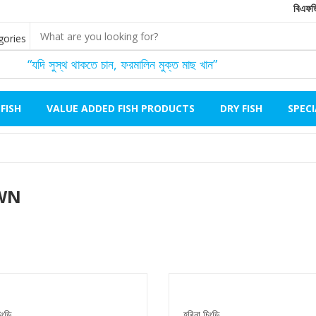
বিএফডিসি ঢ
“যদি সুস্থ থাকতে চান, ফরমালিন মুক্ত মাছ খান”
FISH
VALUE ADDED FISH PRODUCTS
DRY FISH
SPEC
WN
িংড়ি
হরিনা চিংড়ি