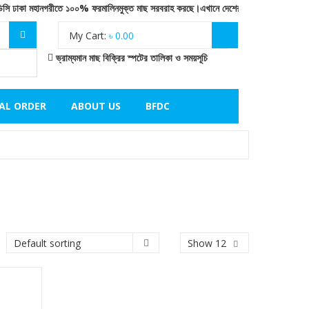
াকা মহানগরীতে ১০০% ফরমালিনমুক্ত মাছ সরবরাহ করছে।এখানে দেশের উপকূলীয় অঞ্চলের সামুদ্রিক ম
My Cart:
৳
0.00
ভ্রাম্যমান মাছ বিক্রির স্পটের তালিকা ও সময়সূচি
IAL ORDER
ABOUT US
BFDC
Show 12