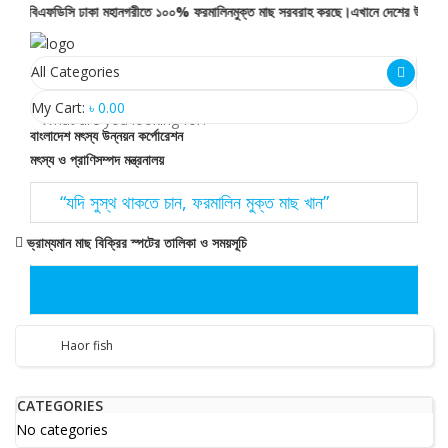
বিএফডিসি ঢাকা মহানগরীতে ১০০% ফরমালিনমুক্ত মাছ সরবরাহ করছে।এখানে দেশের উপকূলীয় অঞ্চল
My Cart:
৳
0.00
বাংলাদেশ মৎস্য উন্নয়ন কর্পোরেশন
মৎস্য ও প্রাণিসম্পদ মন্ত্রনালয়
“যদি সুস্থ থাকতে চান, ফরমালিন মুক্ত মাছ খান”
ভ্রাম্যমান মাছ বিক্রির স্পটের তালিকা ও সময়সূচি
Haor fish
CATEGORIES
No categories