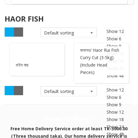
৳ 720.00.
HAOR FISH
Show 12
Show 6
হাওরের রুই মাছ (৩-৫) কেজি
Show 9
মাথাসহ/ Haor Rui Fish
Show 12
Curry Cut (3-5kg)
Show 18
বাইম মাছ
(Include Head
Show 24
৳
900.00
৳
890.00
Pieces)
Show 48
Buy
৳
1,030.00
Original
Current
Buy
Show 12
price
price
Show 6
was:
is:
Show 9
৳ 900.00.
৳ 890.00.
Show 12
Home Delivery
Show 18
Show 24
Free Home Delivery Service order at least Tk-3000.00
Show 48
(Three thousand taka). Our home delivery service is